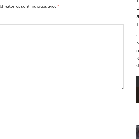
ligatoires sont indiqués avec
*
a
1
C
M
o
l
d