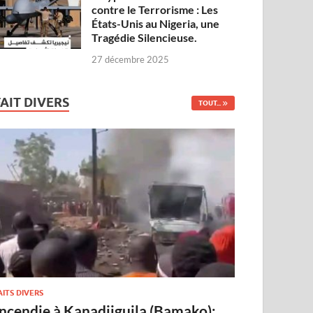
contre le Terrorisme : Les
États-Unis au Nigeria, une
Tragédie Silencieuse.
27 décembre 2025
FAIT DIVERS
TOUT...
AITS DIVERS
Incendie à Kanadjiguila (Bamako):