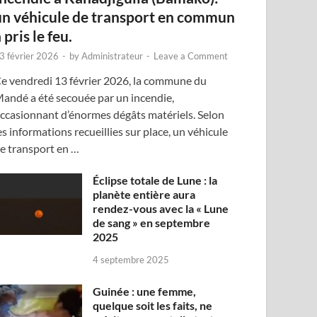
un véhicule de transport en commun
 pris le feu.
3 février 2026
-
by
Administrateur
-
Leave a Comment
e vendredi 13 février 2026, la commune du
andé a été secouée par un incendie,
ccasionnant d’énormes dégâts matériels. Selon
es informations recueillies sur place, un véhicule
e transport en …
Éclipse totale de Lune : la
planète entière aura
rendez-vous avec la « Lune
de sang » en septembre
2025
4 septembre 2025
Guinée : une femme,
quelque soit les faits, ne