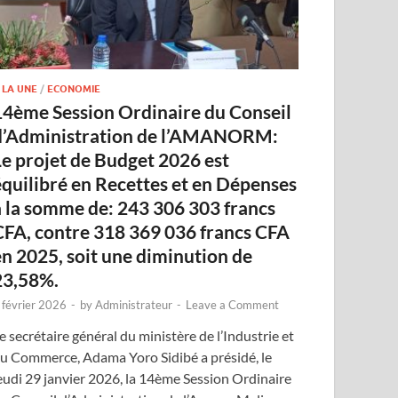
 LA UNE
/
ECONOMIE
14ème Session Ordinaire du Conseil
d’Administration de l’AMANORM:
Le projet de Budget 2026 est
équilibré en Recettes et en Dépenses
à la somme de: 243 306 303 francs
CFA, contre 318 369 036 francs CFA
en 2025, soit une diminution de
23,58%.
 février 2026
-
by
Administrateur
-
Leave a Comment
e secrétaire général du ministère de l’Industrie et
u Commerce, Adama Yoro Sidibé a présidé, le
eudi 29 janvier 2026, la 14ème Session Ordinaire