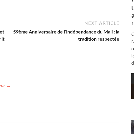
a
NEXT ARTICLE
1
et
59ème Anniversaire de l’indépendance du Mali : la
C
rit
tradition respectée
M
o
l
d
teur →