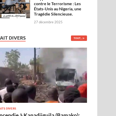
contre le Terrorisme : Les
États-Unis au Nigeria, une
Tragédie Silencieuse.
27 décembre 2025
FAIT DIVERS
TOUT...
AITS DIVERS
Incendie à Kanadjiguila (Bamako):