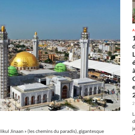
A
2
L
d
j
ikul Jinaan » (les chemins du paradis), gigantesque