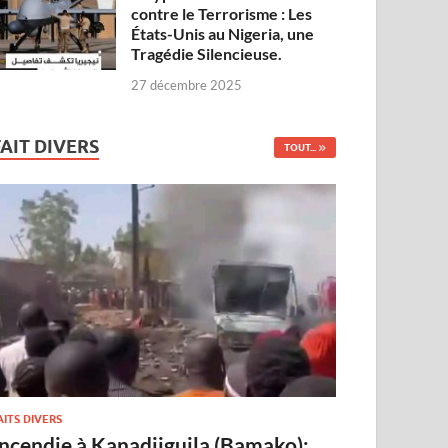
contre le Terrorisme : Les
États-Unis au Nigeria, une
Tragédie Silencieuse.
27 décembre 2025
FAIT DIVERS
TOUT...
AITS DIVERS
Incendie à Kanadjiguila (Bamako):