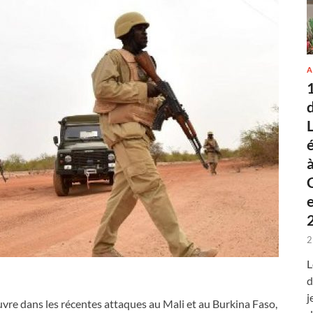
A
2
L
d
j
vre dans les récentes attaques au Mali et au Burkina Faso,