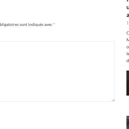
a
1
ligatoires sont indiqués avec
*
C
M
o
l
d