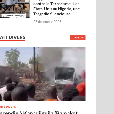
contre le Terrorisme : Les
États-Unis au Nigeria, une
Tragédie Silencieuse.
27 décembre 2025
FAIT DIVERS
TOUT...
AITS DIVERS
Incendie à Kanadjiguila (Bamako):