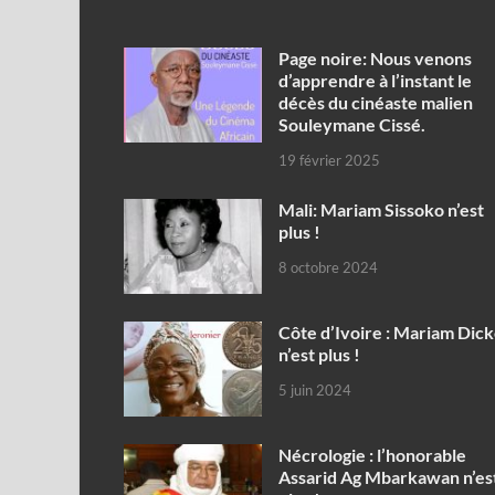
Page noire: Nous venons
d’apprendre à l’instant le
décès du cinéaste malien
Souleymane Cissé.
19 février 2025
Mali: Mariam Sissoko n’est
plus !
8 octobre 2024
Côte d’Ivoire : Mariam Dic
n’est plus !
5 juin 2024
Nécrologie : l’honorable
Assarid Ag Mbarkawan n’es