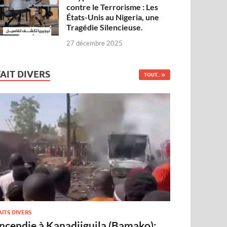
contre le Terrorisme : Les
États-Unis au Nigeria, une
Tragédie Silencieuse.
27 décembre 2025
FAIT DIVERS
TOUT...
AITS DIVERS
Incendie à Kanadjiguila (Bamako):