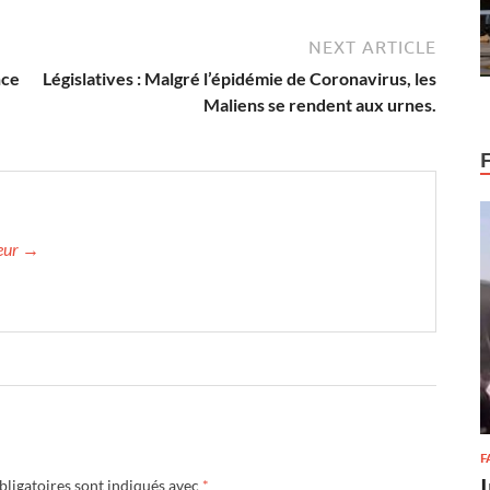
NEXT ARTICLE
nce
Législatives : Malgré l’épidémie de Coronavirus, les
Maliens se rendent aux urnes.
teur →
F
ligatoires sont indiqués avec
*