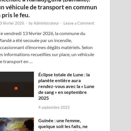
un véhicule de transport en commun
 pris le feu.
3 février 2026
-
by
Administrateur
-
Leave a Comment
e vendredi 13 février 2026, la commune du
andé a été secouée par un incendie,
ccasionnant d’énormes dégâts matériels. Selon
es informations recueillies sur place, un véhicule
e transport en …
Éclipse totale de Lune : la
planète entière aura
rendez-vous avec la « Lune
de sang » en septembre
2025
4 septembre 2025
Guinée : une femme,
quelque soit les faits, ne