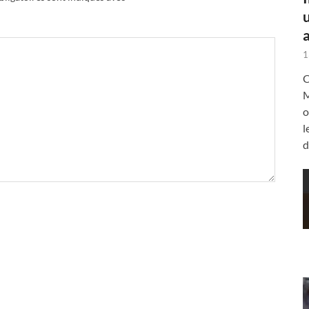
a
1
C
M
o
l
d