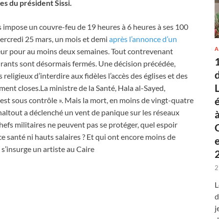
s du président Sissi.
us impose un couvre-feu de 19 heures à 6 heures à ses 100
mercredi 25 mars, un mois et demi
après l’annonce d’un
A
ueur pour au moins deux semaines. Tout contrevenant
taurants sont désormais fermés. Une décision précédée,
religieux d’interdire aux fidèles l’accès des églises et des
ent closes.La ministre de la Santé, Hala al-Sayed,
est sous contrôle ». Mais la mort, en moins de vingt-quatre
altout a déclenché un vent de panique sur les réseaux
chefs militaires ne peuvent pas se protéger, quel espoir
ce santé ni hauts salaires ? Et qui ont encore moins de
s’insurge un artiste au Caire
2
L
d
j