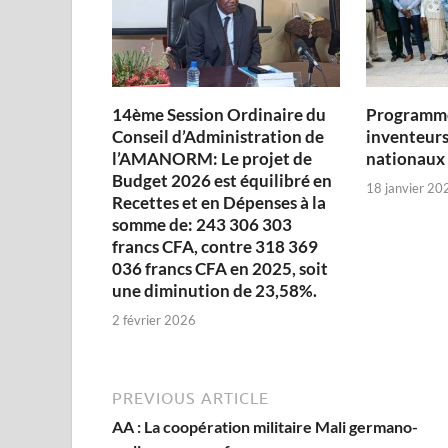
14ème Session Ordinaire du
Programme
Conseil d’Administration de
inventeurs
l’AMANORM: Le projet de
nationaux
Budget 2026 est équilibré en
18 janvier 20
Recettes et en Dépenses à la
somme de: 243 306 303
francs CFA, contre 318 369
036 francs CFA en 2025, soit
une diminution de 23,58%.
2 février 2026
PREVIOUS ARTICLE
AA : La coopération militaire Mali germano-