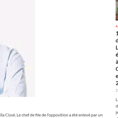
A
2
L
d
j
a Cissé. Le chef de file de l’opposition a été enlevé par un