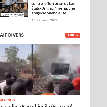
contre le Terrorisme : Les
États-Unis au Nigeria, une
Tragédie Silencieuse.
27 décembre 2025
FAIT DIVERS
TOUT...
AITS DIVERS
Incendie à Kanadjiguila (Bamako):