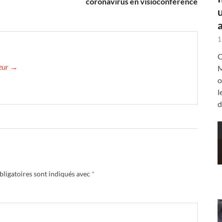
coronavirus en visioconférence
a
1
C
teur →
M
o
l
d
ligatoires sont indiqués avec
*