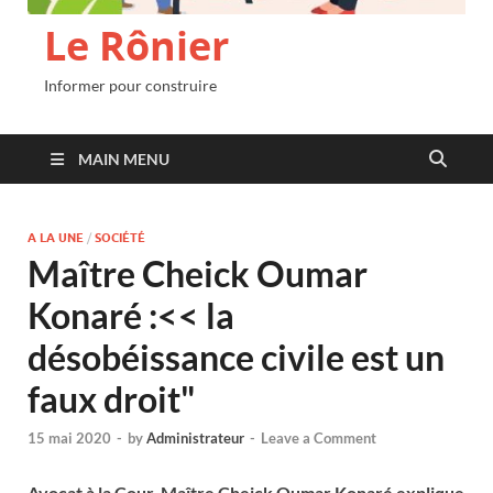
Le Rônier
Informer pour construire
MAIN MENU
A LA UNE
/
SOCIÉTÉ
Maître Cheick Oumar
Konaré :<< la
désobéissance civile est un
faux droit"
15 mai 2020
-
by
Administrateur
-
Leave a Comment
Avocat à la Cour, Maître Cheick Oumar Konaré explique