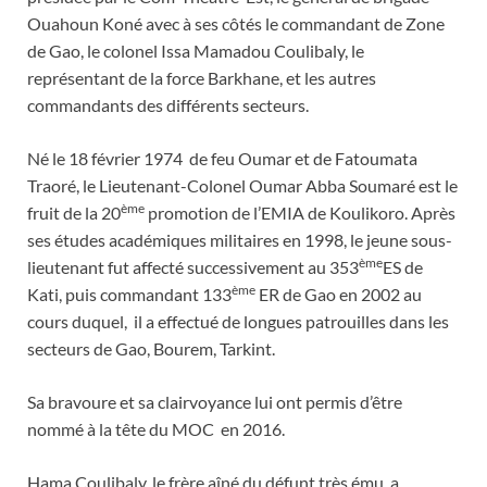
Ouahoun Koné avec à ses côtés le commandant de Zone
de Gao, le colonel Issa Mamadou Coulibaly, le
représentant de la force Barkhane, et les autres
commandants des différents secteurs.
Né le 18 février 1974 de feu Oumar et de Fatoumata
Traoré, le Lieutenant-Colonel Oumar Abba Soumaré est le
ème
fruit de la 20
promotion de l’EMIA de Koulikoro. Après
ses études académiques militaires en 1998, le jeune sous-
ème
lieutenant fut affecté successivement au 353
ES de
ème
Kati, puis commandant 133
ER de Gao en 2002 au
cours duquel, il a effectué de longues patrouilles dans les
secteurs de Gao, Bourem, Tarkint.
Sa bravoure et sa clairvoyance lui ont permis d’être
nommé à la tête du MOC en 2016.
Hama Coulibaly, le frère aîné du défunt très ému, a