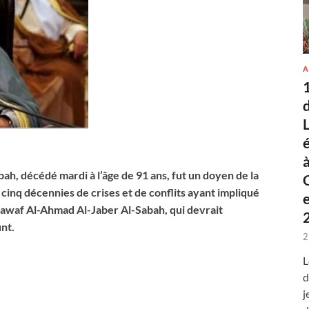
A
h, décédé mardi à l’âge de 91 ans, fut un doyen de la
cinq décennies de crises et de conflits ayant impliqué
 Nawaf Al-Ahmad Al-Jaber Al-Sabah, qui devrait
unt.
2
L
d
j