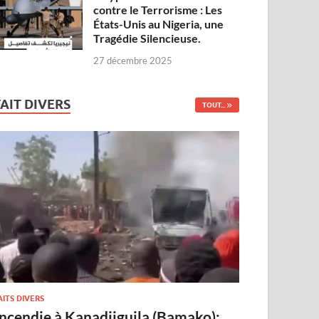
contre le Terrorisme : Les
États-Unis au Nigeria, une
Tragédie Silencieuse.
27 décembre 2025
FAIT DIVERS
TOUT...
AITS DIVERS
Incendie à Kanadjiguila (Bamako):