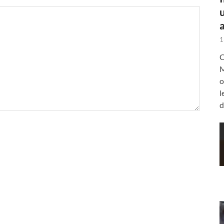
a
1
C
M
o
l
d