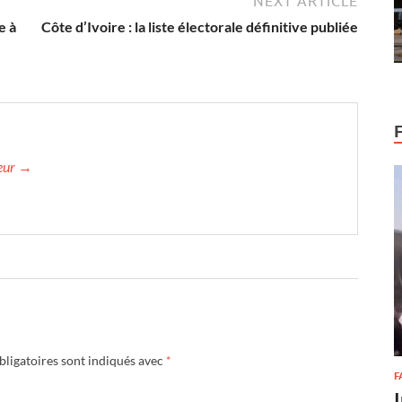
NEXT ARTICLE
e à
Côte d’Ivoire : la liste électorale définitive publiée
teur →
ligatoires sont indiqués avec
*
F