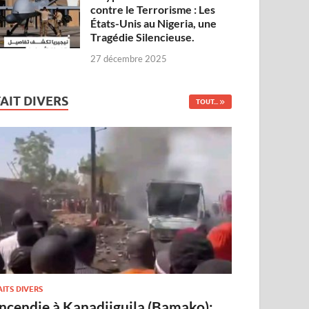
contre le Terrorisme : Les
États-Unis au Nigeria, une
Tragédie Silencieuse.
27 décembre 2025
FAIT DIVERS
TOUT...
AITS DIVERS
Incendie à Kanadjiguila (Bamako):