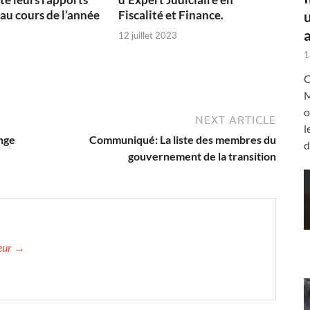
 au cours de l’année
Fiscalité et Finance.
a
12 juillet 2023
1
C
M
o
NEXT ARTICLE
l
ange
Communiqué: La liste des membres du
d
gouvernement de la transition
teur →