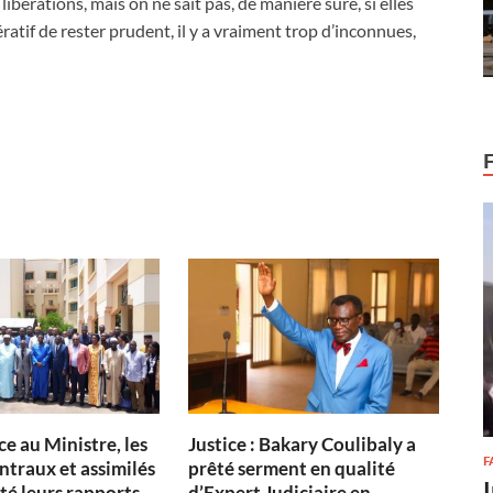
érations, mais on ne sait pas, de manière sûre, si elles
ératif de rester prudent, il y a vraiment trop d’inconnues,
ce au Ministre, les
Justice : Bakary Coulibaly a
F
ntraux et assimilés
prêté serment en qualité
té leurs rapports
d’Expert Judiciaire en