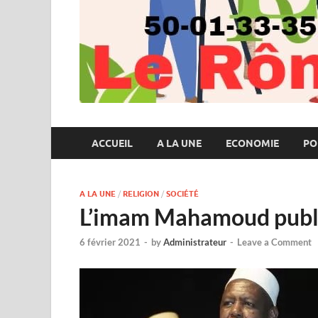
ACCUEIL
A LA UNE
ECONOMIE
PO
A LA UNE
/
RELIGION
/
SOCIÉTÉ
L’imam Mahamoud publi
6 février 2021
-
by
Administrateur
-
Leave a Comment