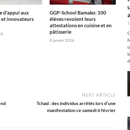
 d’appui aux
GGP-School Bamako: 100
a
 et innovateurs
élèves revoient leurs
1
attestations en cuisine et en
pâtisserie
C
26
M
8 janvier 2026
o
l
d
NEXT ARTICLE
end
Tchad : des individus arrêtés lors d’une
manifestation ce samedi 6 février