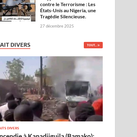
contre le Terrorisme : Les
États-Unis au Nigeria, une
Tragédie Silencieuse.
27 décembre 2025
FAIT DIVERS
TOUT...
AITS DIVERS
Incendie à Kanadjiguila (Bamako):