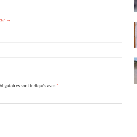
teur →
ligatoires sont indiqués avec
*