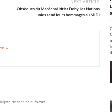
NEXT ARTICLE
Obsèques du Maréchal Idriss Deby, les Nations
a
unies rend leurs hommages au MIDI
1
C
M
o
l
teur →
d
ligatoires sont indiqués avec
*