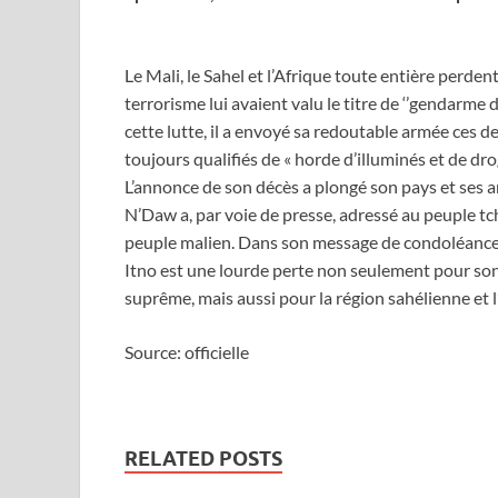
Le Mali, le Sahel et l’Afrique toute entière perden
terrorisme lui avaient valu le titre de ‘’gendarme
cette lutte, il a envoyé sa redoutable armée ces d
toujours qualifiés de « horde d’illuminés et de dro
L’annonce de son décès a plongé son pays et ses a
N’Daw a, par voie de presse, adressé au peuple tc
peuple malien. Dans son message de condoléances,
Itno est une lourde perte non seulement pour son p
suprême, mais aussi pour la région sahélienne et l
Source: officielle
RELATED POSTS