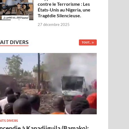
contre le Terrorisme : Les
États-Unis au Nigeria, une
Tragédie Silencieuse.
27 décembre 2025
FAIT DIVERS
TOUT...
AITS DIVERS
Incendie à Kanadjiguila (Bamako):