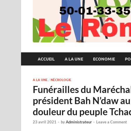
ACCUEIL
A LA UNE
ECONOMIE
PO
A LA UNE
/
NÉCROLOGIE
Funérailles du Maréchal 
président Bah N’daw au
douleur du peuple Tcha
23 avril 2021
-
by
Administrateur
-
Leave a Comment