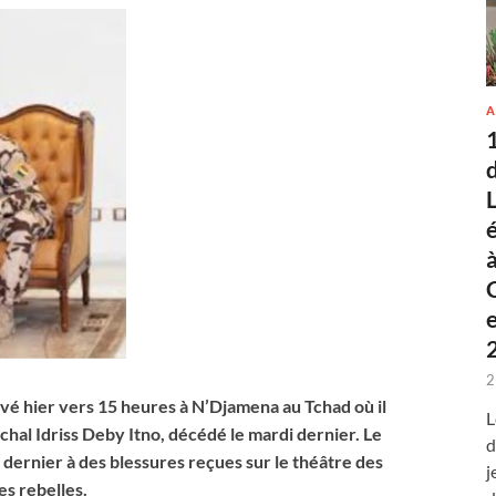
A
2
ivé hier vers 15 heures à N’Djamena au Tchad où il
L
hal Idriss Deby Itno, décédé le mardi dernier. Le
d
 dernier à des blessures reçues sur le théâtre des
j
es rebelles.