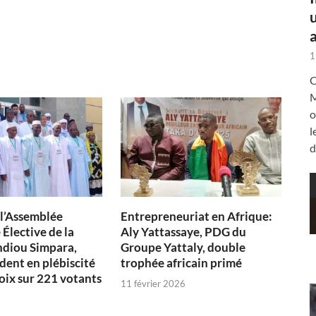
a
1
C
M
o
l
d
 l’Assemblée
Entrepreneuriat en Afrique:
Élective de la
Aly Yattassaye, PDG du
diou Simpara,
Groupe Yattaly, double
dent en plébiscité
trophée africain primé
oix sur 221 votants
11 février 2026