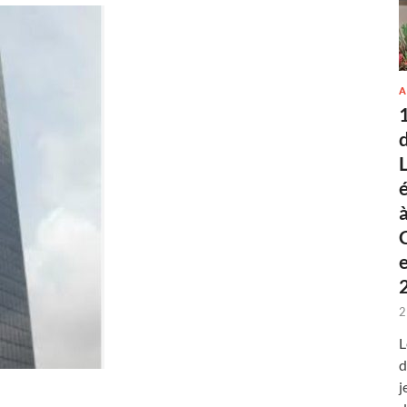
A
2
L
d
j