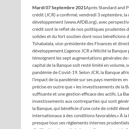
Mardi 07 Septembre 2021
Après Standard and Po
crédit (JCR) a confirmé, vendredi 3 septembre, la
développement (www.AfDB.org), avec perspective 
crédit sont le reflet de nos politiques prudentes 
solides et du fort soutien dont nous bénéficions d
Tshabalala, vice-présidente des Finances et direc
développement.L’agence JCR a félicité la Banque
témoignent les sept augmentations générales de ca
capital de la Banque soit resté limité en volume, 
pandémie de Covid-19. Selon JCR, la Banque afri
l’impact de la pandémie sur ses pays membres en 
précise en outre que « les investissements de la B
suffisante et une gestion efficace des actifs. La 
investissements aux contreparties qui sont généra
la Banque, qui bénéficie d’une cote de crédit éle
internationaux à des conditions favorables.« À la 
presque tous ses règlements internes prudentiels 