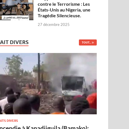
contre le Terrorisme : Les
États-Unis au Nigeria, une
Tragédie Silencieuse.
27 décembre 2025
FAIT DIVERS
TOUT...
AITS DIVERS
Incendie à Kanadjiguila (Bamako):