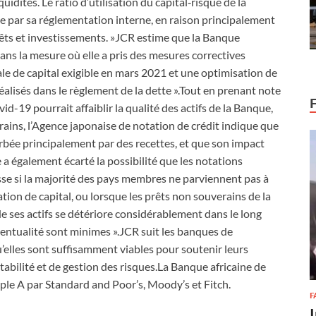
quidités. Le ratio d’utilisation du capital‑risque de la
ie par sa réglementation interne, en raison principalement
prêts et investissements. »JCR estime que la Banque
ans la mesure où elle a pris des mesures correctives
 de capital exigible en mars 2021 et une optimisation de
réalisés dans le règlement de la dette ».Tout en prenant note
d-19 pourrait affaiblir la qualité des actifs de la Banque,
ains, l’Agence japonaise de notation de crédit indique que
rbée principalement par des recettes, et que son impact
e a également écarté la possibilité que les notations
isse si la majorité des pays membres ne parviennent pas à
tion de capital, ou lorsque les prêts non souverains de la
 ses actifs se détériore considérablement dans le long
éventualité sont minimes ».JCR suit les banques de
’elles sont suffisamment viables pour soutenir leurs
ntabilité et de gestion des risques.La Banque africaine de
triple A par Standard and Poor’s, Moody’s et Fitch.
F