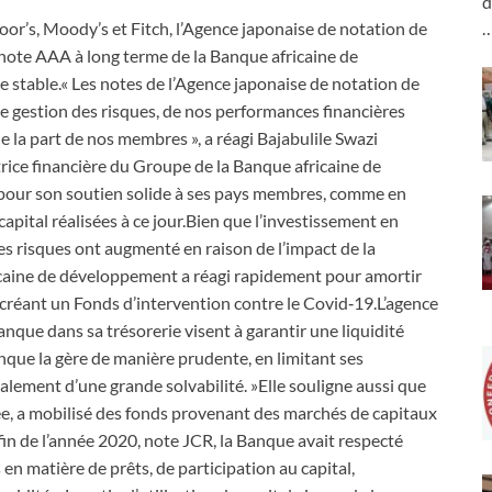
d
or’s, Moody’s et Fitch, l’Agence japonaise de notation de
 note AAA à long terme de la Banque africaine de
stable.« Les notes de l’Agence japonaise de notation de
de gestion des risques, de nos performances financières
e la part de nos membres », a réagi Bajabulile Swazi
trice financière du Groupe de la Banque africaine de
 pour son soutien solide à ses pays membres, comme en
pital réalisées à ce jour.Bien que l’investissement en
ses risques ont augmenté en raison de l’impact de la
caine de développement a réagi rapidement pour amortir
créant un Fonds d’intervention contre le Covid‑19.L’agence
anque dans sa trésorerie visent à garantir une liquidité
Banque la gère de manière prudente, en limitant ses
lement d’une grande solvabilité. »Elle souligne aussi que
vée, a mobilisé des fonds provenant des marchés de capitaux
fin de l’année 2020, note JCR, la Banque avait respecté
en matière de prêts, de participation au capital,