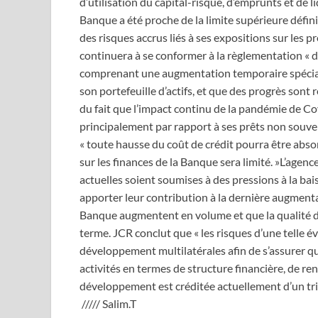
d’utilisation du capital-risque, d’emprunts et de li
Banque a été proche de la limite supérieure défin
des risques accrus liés à ses expositions sur les 
continuera à se conformer à la règlementation « d
comprenant une augmentation temporaire spéciale
son portefeuille d’actifs, et que des progrès sont 
du fait que l’impact continu de la pandémie de Covi
principalement par rapport à ses prêts non souver
« toute hausse du coût de crédit pourra être abso
sur les finances de la Banque sera limité. »L’agenc
actuelles soient soumises à des pressions à la ba
apporter leur contribution à la dernière augmenta
Banque augmentent en volume et que la qualité de
terme. JCR conclut que « les risques d’une telle 
développement multilatérales afin de s’assurer qu
activités en termes de structure financière, de re
développement est créditée actuellement d’un 
///// Salim.T