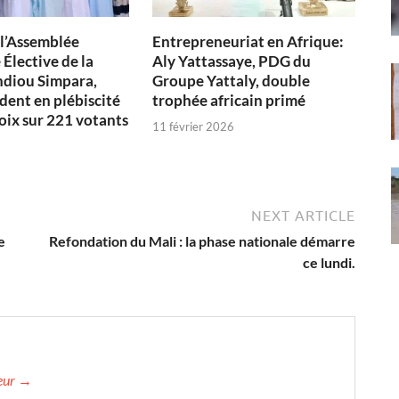
 l’Assemblée
Entrepreneuriat en Afrique:
Élective de la
Aly Yattassaye, PDG du
diou Simpara,
Groupe Yattaly, double
dent en plébiscité
trophée africain primé
oix sur 221 votants
11 février 2026
NEXT ARTICLE
e
Refondation du Mali : la phase nationale démarre
ce lundi.
teur →