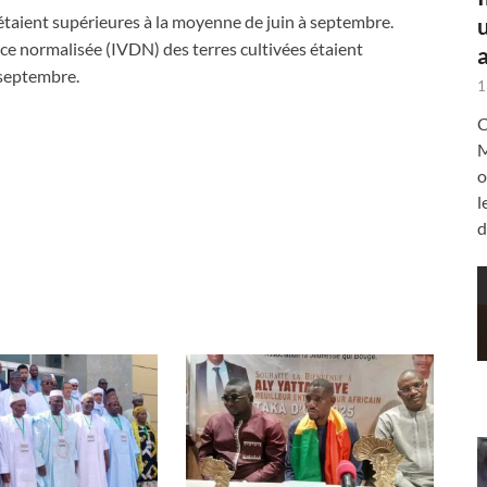
 étaient supérieures à la moyenne de juin à septembre.
nce normalisée (IVDN) des terres cultivées étaient
a
-septembre.
1
C
M
o
l
d