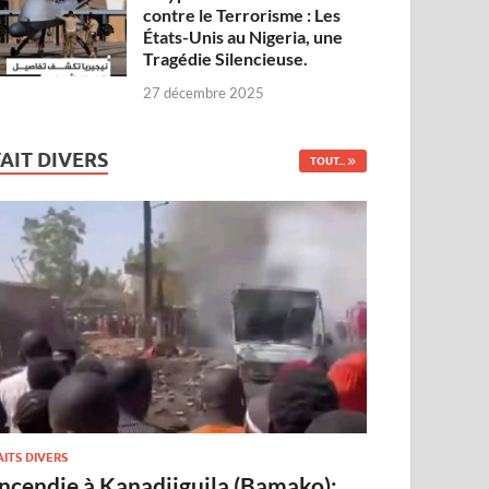
contre le Terrorisme : Les
États-Unis au Nigeria, une
Tragédie Silencieuse.
27 décembre 2025
FAIT DIVERS
TOUT...
AITS DIVERS
Incendie à Kanadjiguila (Bamako):