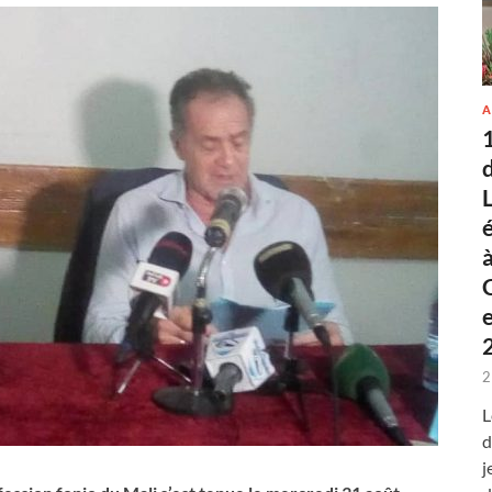
A
2
L
d
j