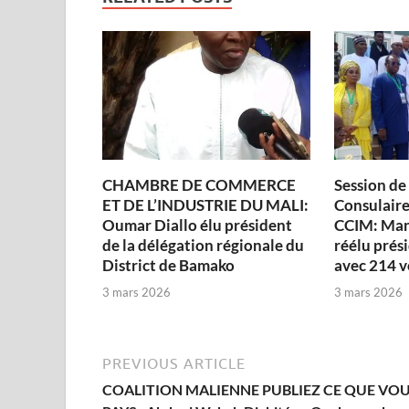
CHAMBRE DE COMMERCE
Session de
ET DE L’INDUSTRIE DU MALI:
Consulaire 
Oumar Diallo élu président
CCIM: Man
de la délégation régionale du
réélu prési
District de Bamako
avec 214 v
3 mars 2026
3 mars 2026
PREVIOUS ARTICLE
COALITION MALIENNE PUBLIEZ CE QUE VO