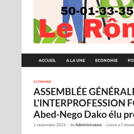
ACCUEIL
A LA UNE
ECONOMIE
PO
ECONOMIE
ASSEMBLÉE GÉNÉRALE
L’INTERPROFESSION F
Abed-Nego Dako élu pré
1 septembre 2022
-
by
Administrateur
-
Leave a Comme