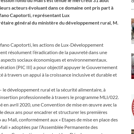
ession fonio du Mali s’est tenue le mercredi 31 août
d
urs acteurs évoluant dans ce domaine ont pris part à
fano Capotorti, représentant Lux
rétaire général du ministère du développement rural, M.
efano Capotorti, les actions de Lux-Développement
ent résolument l’éradication de la pauvreté dans une
s aspects sociaux économiques et environnementaux.
ération (PIC III) a pour objectif appuyer le Gouvernement
é à travers un appui à la croissance inclusive et durable et
 le développement rural et la sécurité alimentaire, à
insertion professionnelle à travers le programme MLI/022.
né en avril 2020, une Convention de mise en œuvre avec la
de deux ans pour encadrer et structurer les premières
io au Mali, conformément aux « Etapes de mise en place des
 Mali » adoptées par l’Assemblée Permanente des