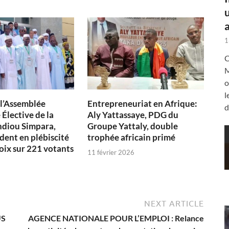
a
1
C
M
o
l
 l’Assemblée
Entrepreneuriat en Afrique:
d
Élective de la
Aly Yattassaye, PDG du
diou Simpara,
Groupe Yattaly, double
dent en plébiscité
trophée africain primé
oix sur 221 votants
11 février 2026
NEXT ARTICLE
US
AGENCE NATIONALE POUR L’EMPLOI : Relance