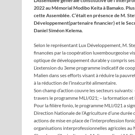
L’Assemblée générale constitutive de l’interprof
2022 au Mémorial Modibo Keita à Bamako. Plusie
cette Assemblée. C’était en présence de M. Ste
Développement(partenaire financier) et le Sec
Daniel Siméon Kelema.
Selon le représentant Lux Développement, M. St
financées par la coopération luxembourgeoise vis
optique de développement durable y compris se
L’extension du 3eme programme indicatif de coop
Malien dans ses efforts visant à réduire la pauvret
à la réduction de l’insécurité alimentaire.
Son champ d’action couvre les secteurs suivants: –
travers le programme MLI/021; – la formation et 
Pour la filière fonio, le programme MLI/021 a sig
Direction Nationale de l’Agriculture d’une durée 
actions de mise en place de l’interprofession fon
organisations interprofessionnelles agricoles au