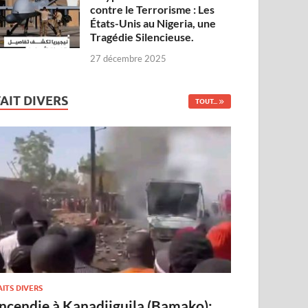
contre le Terrorisme : Les
États-Unis au Nigeria, une
Tragédie Silencieuse.
27 décembre 2025
FAIT DIVERS
TOUT...
AITS DIVERS
Incendie à Kanadjiguila (Bamako):