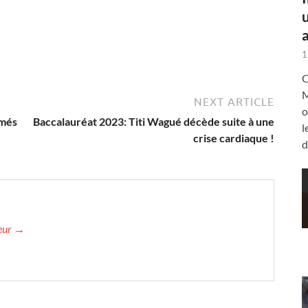
a
1
C
M
NEXT ARTICLE
o
mmés
Baccalauréat 2023: Titi Wagué décède suite à une
l
crise cardiaque !
d
teur →