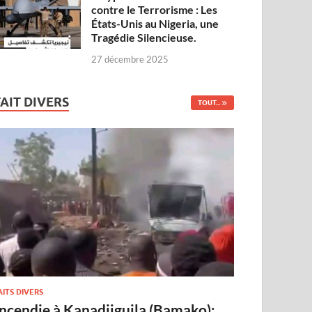
contre le Terrorisme : Les
États-Unis au Nigeria, une
Tragédie Silencieuse.
27 décembre 2025
FAIT DIVERS
TOUT...
AITS DIVERS
Incendie à Kanadjiguila (Bamako):