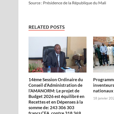
Source : Présidence de la République du Mali
RELATED POSTS
14ème Session Ordinaire du
Programme
Conseil d’Administration de
inventeurs
l’AMANORM: Le projet de
nationaux
Budget 2026 est équilibré en
18 janvier 20
Recettes et en Dépenses à la
somme de: 243 306 303
francs CFA, contre 318 369