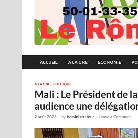
ACCUEIL
A LA UNE
ECONOMIE
PO
A LA UNE
/
POLITIQUE
Mali : Le Président de la
audience une délégatio
2 août 2023
-
by
Administrateur
-
Leave a Comment