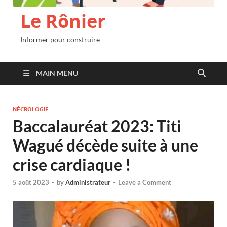
Le Rônier
Informer pour construire
MAIN MENU
NÉCROLOGIE
Baccalauréat 2023: Titi
Wagué décède suite à une
crise cardiaque !
5 août 2023
-
by
Administrateur
-
Leave a Comment