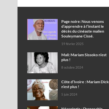
Page noire: Nous venons
d’apprendre à l’instant le
décès du cinéaste malien
Souleymane Cissé.
19 février 2025
Mali: Mariam Sissoko n’est
plus !
8 octobre 2024
Côte d’Ivoire : Mariam Dic
n’est plus !
5 juin 2024
Nécrologie : l’honorable