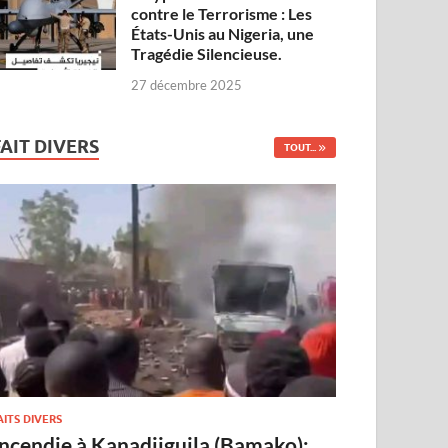
contre le Terrorisme : Les
États-Unis au Nigeria, une
Tragédie Silencieuse.
27 décembre 2025
FAIT DIVERS
TOUT...
AITS DIVERS
Incendie à Kanadjiguila (Bamako):