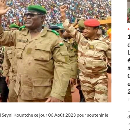
A
2
L
l Seyni Kountche ce jour 06 Août 2023 pour soutenir le
d
j