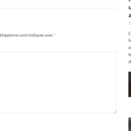
a
1
C
ligatoires sont indiqués avec
*
M
o
l
d