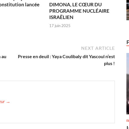
onstitution lancée
DIMONA, LE CŒUR DU
PROGRAMME NUCLÉAIRE
ISRAËLIEN
17 juin 2025
NEXT ARTICLE
 au
Presse en deuil : Yaya Coulibaly dit Yascoul n’est
plus !
teur →
F