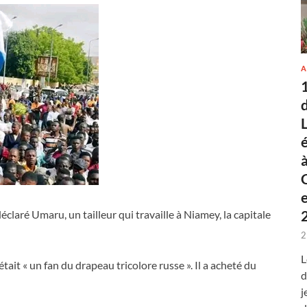
A
a déclaré Umaru, un tailleur qui travaille à Niamey, la capitale
2
L
tait « un fan du drapeau tricolore russe ». Il a acheté du
d
j