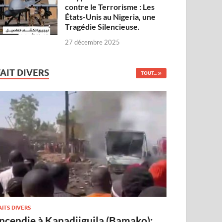
contre le Terrorisme : Les
États-Unis au Nigeria, une
Tragédie Silencieuse.
27 décembre 2025
FAIT DIVERS
TOUT...
AITS DIVERS
Incendie à Kanadjiguila (Bamako):