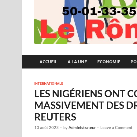
ACCUEIL
A LA UNE
ECONOMIE
PO
INTERNATIONALE
LES NIGÉRIENS ONT
MASSIVEMENT DES DR
REUTERS
10 août 2023
-
by
Administrateur
-
Leave a Comment