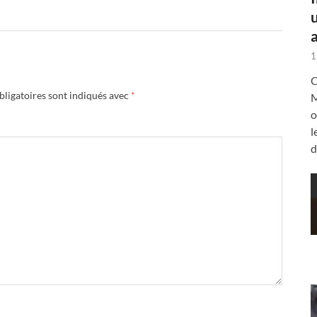
a
1
C
ligatoires sont indiqués avec
*
M
o
l
d