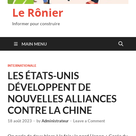
Le Rônier
Informer pour construire
MAIN MENU
INTERNATIONALE
LES ÉTATS-UNIS
DÉVELOPPENT DE
NOUVELLES ALLIANCES
CONTRE LA CHINE
18 août 2023
-
by
Administrateur
-
Leave a Comment
On parle de deux blocs à la fois : le nord (Japon + Corée du