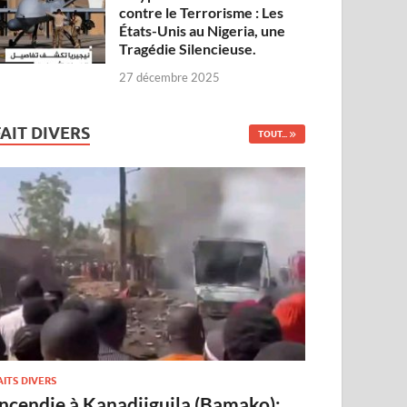
contre le Terrorisme : Les
États-Unis au Nigeria, une
Tragédie Silencieuse.
27 décembre 2025
FAIT DIVERS
TOUT...
AITS DIVERS
Incendie à Kanadjiguila (Bamako):