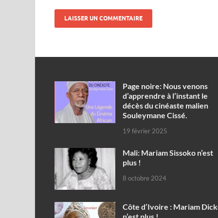
Page noire: Nous venons
d’apprendre à l’instant le
décès du cinéaste malien
Souleymane Cissé.
19 février 2025
Mali: Mariam Sissoko n’est
plus !
8 octobre 2024
Côte d’Ivoire : Mariam Dic
n’est plus !