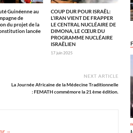
té Guinéenne au
COUP DUR POUR ISRAËL:
ampagne de
L’IRAN VIENT DE FRAPPER
on du projet de la
LE CENTRAL NUCLÉAIRE DE
onstitution lancée
DIMONA, LE CŒUR DU
PROGRAMME NUCLÉAIRE
ISRAËLIEN
17 juin 2025
NEXT ARTICLE
La Journée Africaine de la Médecine Traditionnelle
: FEMATH commémore la 21 ème édition.
F
teur →