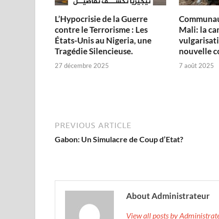
L’Hypocrisie de la Guerre
Communau
contre le Terrorisme : Les
Mali: la c
États-Unis au Nigeria, une
vulgarisati
Tragédie Silencieuse.
nouvelle c
27 décembre 2025
7 août 2025
PREVIOUS ARTICLE
Gabon: Un Simulacre de Coup d’Etat?
About Administrateur
View all posts by Administra