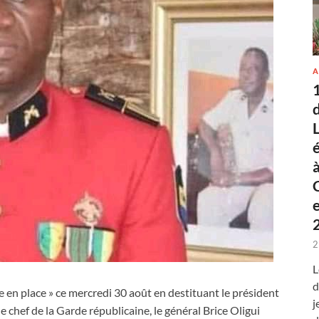
A
2
L
d
me en place » ce mercredi 30 août en destituant le président
j
e chef de la Garde républicaine, le général Brice Oligui