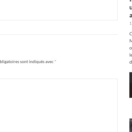
a
1
C
M
o
l
ligatoires sont indiqués avec
*
d