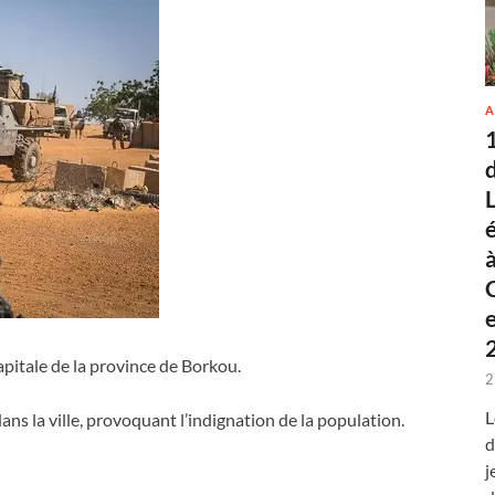
A
apitale de la province de Borkou.
2
L
ns la ville, provoquant l’indignation de la population.
d
j