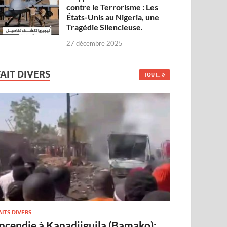
contre le Terrorisme : Les
États-Unis au Nigeria, une
Tragédie Silencieuse.
27 décembre 2025
FAIT DIVERS
TOUT...
AITS DIVERS
Incendie à Kanadjiguila (Bamako):