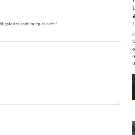
a
ligatoires sont indiqués avec
*
1
C
M
o
l
d