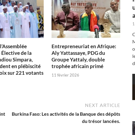
a
1
C
M
 l’Assemblée
Entrepreneuriat en Afrique:
o
Élective de la
Aly Yattassaye, PDG du
l
diou Simpara,
Groupe Yattaly, double
d
dent en plébiscité
trophée africain primé
oix sur 221 votants
11 février 2026
NEXT ARTICLE
int
Burkina Faso: Les activités de la Banque des dépôts
du trésor lancées.