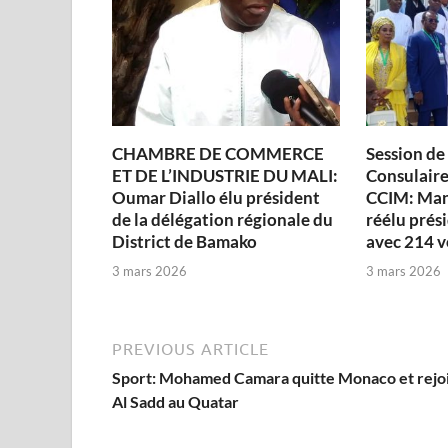
CHAMBRE DE COMMERCE
Session de
ET DE L’INDUSTRIE DU MALI:
Consulaire 
Oumar Diallo élu président
CCIM: Man
de la délégation régionale du
réélu prési
District de Bamako
avec 214 v
3 mars 2026
3 mars 2026
PREVIOUS ARTICLE
Sport: Mohamed Camara quitte Monaco et rejo
Al Sadd au Quatar