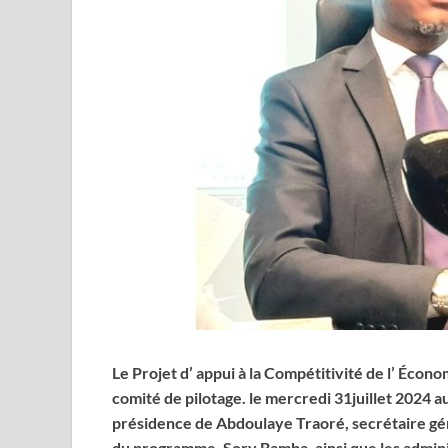
Le Projet d’ appui à la Compétitivité de l’ Éc
comité de pilotage. le mercredi 31juillet 2024 au
présidence de Abdoulaye Traoré, secrétaire g
du programme, Sory Bamba, ainsi que les admini