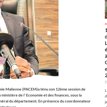
A
2
onomie Malienne (PACEM)a ténu son 12ème session de
L
 ministère de l’ Economie et des finances, sous la
d
énéral du département. En présence du coordonnateur
j
strateurs.