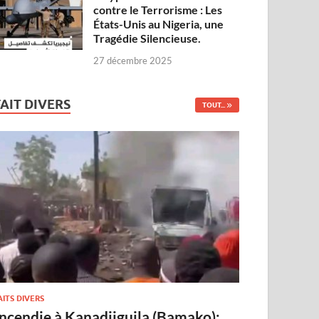
contre le Terrorisme : Les
États-Unis au Nigeria, une
Tragédie Silencieuse.
27 décembre 2025
FAIT DIVERS
TOUT...
AITS DIVERS
Incendie à Kanadjiguila (Bamako):