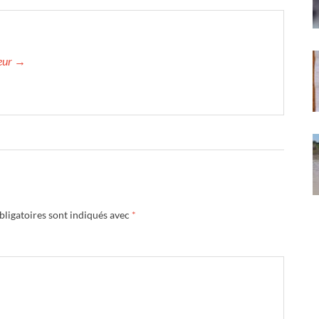
teur →
ligatoires sont indiqués avec
*