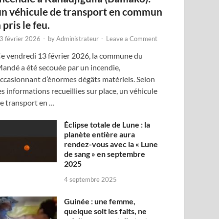
un véhicule de transport en commun
 pris le feu.
3 février 2026
-
by
Administrateur
-
Leave a Comment
e vendredi 13 février 2026, la commune du
andé a été secouée par un incendie,
ccasionnant d’énormes dégâts matériels. Selon
es informations recueillies sur place, un véhicule
e transport en …
Éclipse totale de Lune : la
planète entière aura
rendez-vous avec la « Lune
de sang » en septembre
2025
4 septembre 2025
Guinée : une femme,
quelque soit les faits, ne